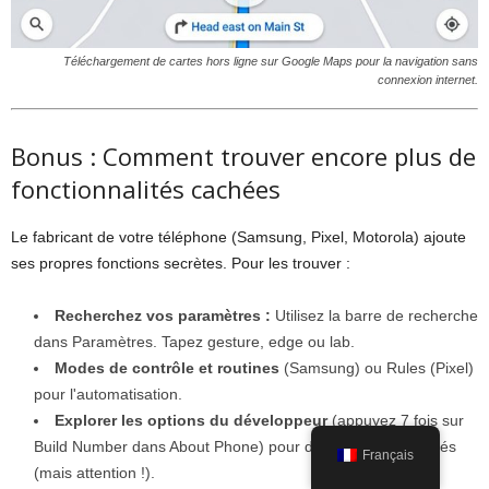
Téléchargement de cartes hors ligne sur Google Maps pour la navigation sans
connexion internet.
Bonus : Comment trouver encore plus de
fonctionnalités cachées
Le fabricant de votre téléphone (Samsung, Pixel, Motorola) ajoute
ses propres fonctions secrètes. Pour les trouver :
Recherchez vos paramètres :
Utilisez la barre de recherche
dans Paramètres. Tapez gesture, edge ou lab.
Modes de contrôle et routines
(Samsung) ou Rules (Pixel)
pour l'automatisation.
Explorer les options du développeur
(appuyez 7 fois sur
Build Number dans About Phone) pour des réglages avancés
Français
(mais attention !).