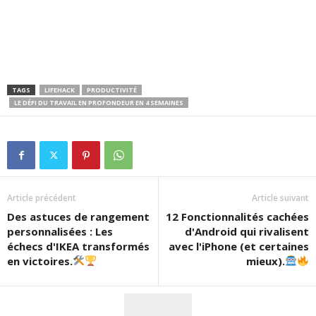
TAGS
LIFEHACK
PRODUCTIVITÉ
LE DÉFI DU TRAVAIL EN PROFONDEUR EN 4 SEMAINES
Article précédent
Article suivant
Des astuces de rangement
12 Fonctionnalités cachées
personnalisées : Les
d'Android qui rivalisent
échecs d'IKEA transformés
avec l'iPhone (et certaines
en victoires.
mieux).