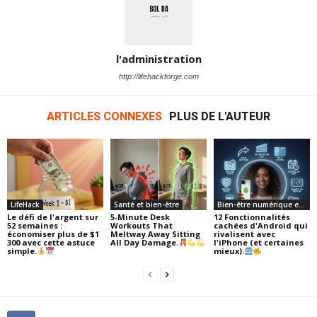
l'administration
http://lifehackforge.com
ARTICLES CONNEXES
PLUS DE L'AUTEUR
LifeHack
Santé et bien-être
Bien-être numérique et technologie
Le défi de l'argent sur
5-Minute Desk
12 Fonctionnalités
52 semaines :
Workouts That
cachées d'Android qui
économiser plus de $1
Meltway Away Sitting
rivalisent avec
300 avec cette astuce
All Day Damage.
l'iPhone (et certaines
simple.
mieux).