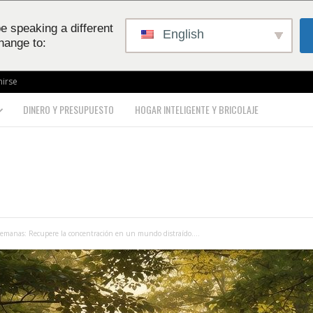
e speaking a different
English
hange to:
nirse
DINERO Y PRESUPUESTO
HOGAR INTELIGENTE Y BRICOLAJE
Semanas: Recupere la concentración en un mundo distraído....