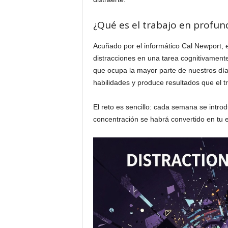
a
¿Qué es el trabajo en profun
d
Acuñado por el informático Cal Newport, e
í
distracciones en una tarea cognitivamente e
que ocupa la mayor parte de nuestros días
a
habilidades y produce resultados que el t
El reto es sencillo: cada semana se introd
concentración se habrá convertido en tu e