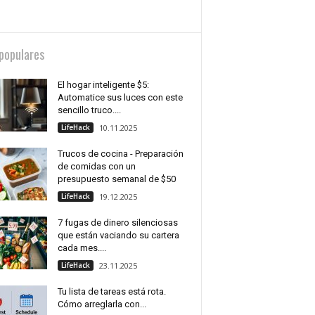
populares
El hogar inteligente $5:
Automatice sus luces con este
sencillo truco....
LifeHack
10.11.2025
Trucos de cocina - Preparación
de comidas con un
presupuesto semanal de $50
LifeHack
19.12.2025
7 fugas de dinero silenciosas
que están vaciando su cartera
cada mes....
LifeHack
23.11.2025
Tu lista de tareas está rota.
Cómo arreglarla con...