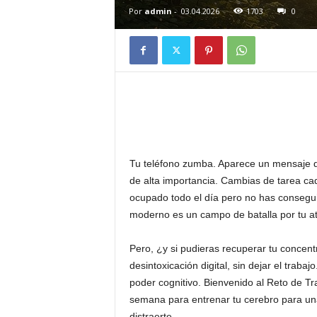
Por
admin
-
03.04.2026
1703
0
j
o
r
a
t
Tu teléfono zumba. Aparece un mensaje de
de alta importancia. Cambias de tarea ca
u
ocupado todo el día pero no has consegui
moderno es un campo de batalla por tu at
d
Pero, ¿y si pudieras recuperar tu concent
í
desintoxicación digital, sin dejar el traba
poder cognitivo. Bienvenido al Reto de 
a
semana para entrenar tu cerebro para u
distraerte.