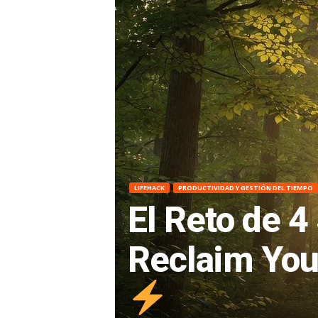
K
F
O
R
G
LIFEHACK
PRODUCTIVIDAD Y GESTIÓN DEL TIEMPO
E
El Reto de 
-
Reclaim Your
M
e