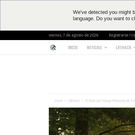
We've detected you might b
language. Do you want to c
viernes, 7 de agosto de 2026
Registrarse / U
INICIO
NOTICIAS
LIFEHACK
L
I
F
E
Inicio
LifeHack
El Reto del Trabajo Profundo de 4 
H
A
C