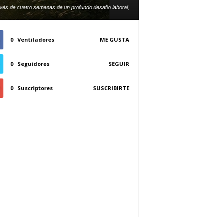
avés de cuatro semanas de un profundo desafío laboral,
a en una luz resplandeciente de concentración y logro.
0
Ventiladores
ME GUSTA
0
Seguidores
SEGUIR
0
Suscriptores
SUSCRIBIRTE