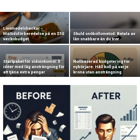
Livsmedelshackar -
Måltidsförberedelse på en $50
Skuld snöbollsmetod: Betala av
veckobudget
lån snabbare än du tror
Startpaket för sidoinkomst: 5
Nollbaserad budgetering för
idéer med låg ansträngning för
nybörjare: Håll koll på varje
att tjäna extra pengar
krona utan ansträngning