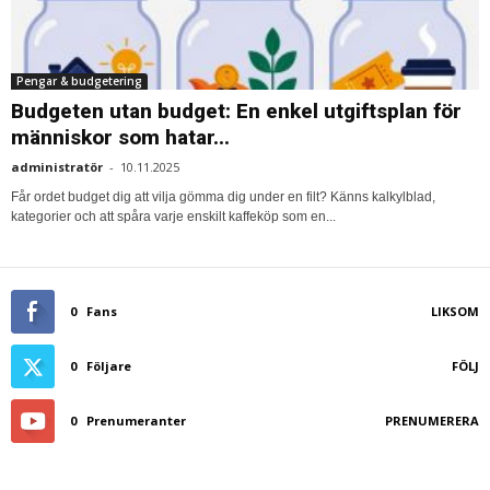
Pengar & budgetering
Budgeten utan budget: En enkel utgiftsplan för
människor som hatar...
administratör
-
10.11.2025
Får ordet budget dig att vilja gömma dig under en filt? Känns kalkylblad,
kategorier och att spåra varje enskilt kaffeköp som en...
0
Fans
LIKSOM
0
Följare
FÖLJ
0
Prenumeranter
PRENUMERERA