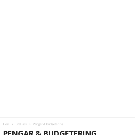
Hem
LifeHack
Pengar & budgetering
PENGAR & BUDGETERING