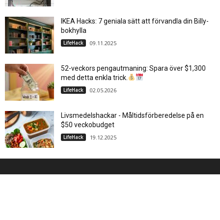
IKEA Hacks: 7 geniala sätt att förvandla din Billy-
bokhylla
LifeHack
09.11.2025
52-veckors pengautmaning: Spara över $1,300
med detta enkla trick.
LifeHack
02.05.2026
Livsmedelshackar - Måltidsförberedelse på en
$50 veckobudget
LifeHack
19.12.2025