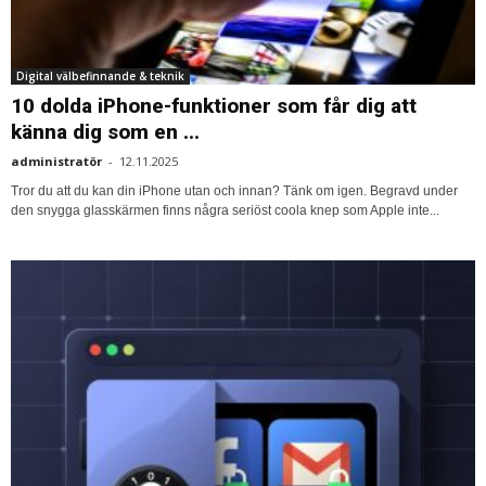
Digital välbefinnande & teknik
10 dolda iPhone-funktioner som får dig att
känna dig som en ...
administratör
-
12.11.2025
Tror du att du kan din iPhone utan och innan? Tänk om igen. Begravd under
den snygga glasskärmen finns några seriöst coola knep som Apple inte...