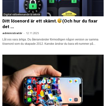
Digital välbefinnande & teknik
Ditt lösenord är ett skämt.
(Och hur du fixar
det ...
administratör
-
12.11.2025
Låt oss vara ärliga. Du återanvänder förmodligen någon version av samma
lösenord som du skapade 2012. Kanske ändrar du bara ett nummer på...