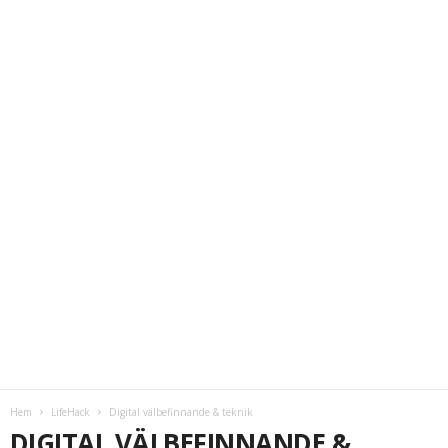
Hem
LifeHack
Digital välbefinnande & teknik
DIGITAL VÄLBEFINNANDE &