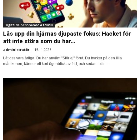
Digital välbefinnande & teknik
Lås upp din hjärnas djupaste fokus: Hacket för
att inte störa som du har...
administratör
-
15.11.2025
Låt oss vara ärliga. Du har använt "Stör ej" förut. Du trycker på den lilla
månikonen, känner ett kort ögonblick av frid, och sedan... din...