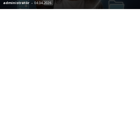
administratör
-
04.04.2026