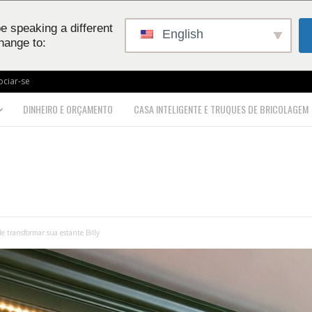
e speaking a different
English
hange to:
ociar-se
DINHEIRO E ORÇAMENTO
CASA INTELIGENTE E TRUQUES DE BRICOLAGEM
e transformar sua estante Billy