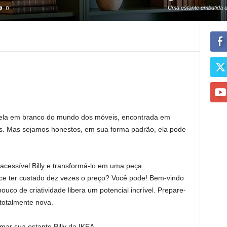
0
Uma estante embutida do
pintada em um verde-esmer
a tela em branco do mundo dos móveis, encontrada em
ios. Mas sejamos honestos, em sua forma padrão, ela pode
acessível Billy e transformá-lo em uma peça
ce ter custado dez vezes o preço? Você pode! Bem-vindo
co de criatividade libera um potencial incrível. Prepare-
 totalmente nova.
mar sua estante Billy da IKEA.