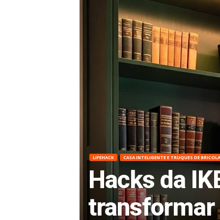
K
F
O
R
G
E
LIFEHACK
CASA INTELIGENTE E TRUQUES DE BRICOL
-
Hacks da IK
M
transformar 
e