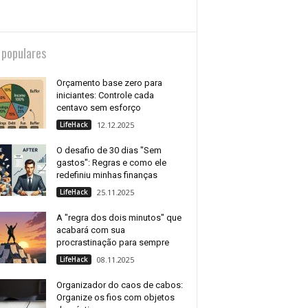
 populares
Orçamento base zero para
iniciantes: Controle cada
centavo sem esforço
LifeHack
12.12.2025
O desafio de 30 dias "Sem
gastos": Regras e como ele
redefiniu minhas finanças
LifeHack
25.11.2025
A "regra dos dois minutos" que
acabará com sua
procrastinação para sempre
LifeHack
08.11.2025
Organizador do caos de cabos:
Organize os fios com objetos