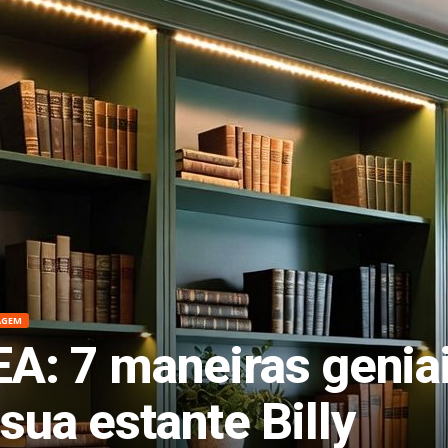
AGEM
EA: 7 maneiras genia
sua estante Billy