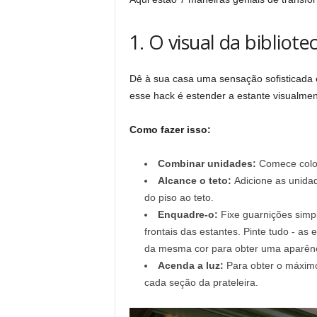
i
1. O visual da bibliot
d
a
Dê à sua casa uma sensação sofisticada e
esse hack é estender a estante visualmen
c
Como fazer isso:
o
Combinar unidades:
Comece coloc
t
Alcance o teto:
Adicione as unidad
do piso ao teto.
i
Enquadre-o:
Fixe guarnições simpl
frontais das estantes. Pinte tudo - as
d
da mesma cor para obter uma aparên
Acenda a luz:
Para obter o máximo 
i
cada seção da prateleira.
a