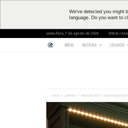
We've detected you might b
language. Do you want to c
sexta-feira, 7 de agosto de 2026
Entrar / Ass
INÍCIO
NOTÍCIAS
LIFEHACK
L
I
F
E
Início
LifeHack
Hacks da IKEA: 7 maneiras geniais d
H
A
C