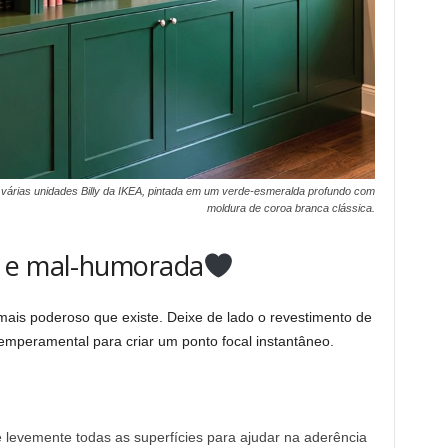
 várias unidades Billy da IKEA, pintada em um verde-esmeralda profundo com
moldura de coroa branca clássica.
a e mal-humorada
ais poderoso que existe. Deixe de lado o revestimento de
emperamental para criar um ponto focal instantâneo.
 levemente todas as superfícies para ajudar na aderência