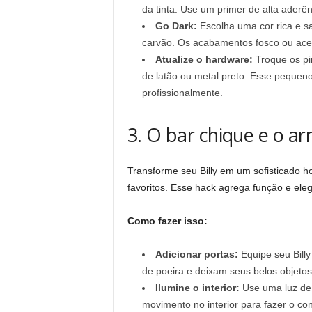
da tinta. Use um primer de alta aderê
Go Dark:
Escolha uma cor rica e sa
carvão. Os acabamentos fosco ou ace
Atualize o hardware:
Troque os pin
de latão ou metal preto. Esse pequeno
profissionalmente.
3. O bar chique e o a
Transforme seu Billy em um sofisticado h
favoritos. Esse hack agrega função e eleg
Como fazer isso:
Adicionar portas:
Equipe seu Bill
de poeira e deixam seus belos objetos
Ilumine o interior:
Use uma luz de 
movimento no interior para fazer o con