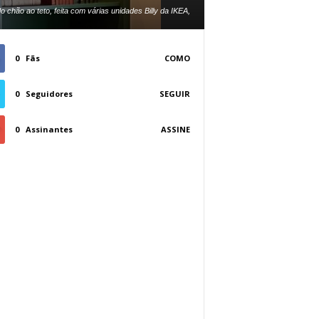
 chão ao teto, feita com várias unidades Billy da IKEA,
alda profundo com moldura de coroa branca clássica.
0
Fãs
COMO
0
Seguidores
SEGUIR
0
Assinantes
ASSINE