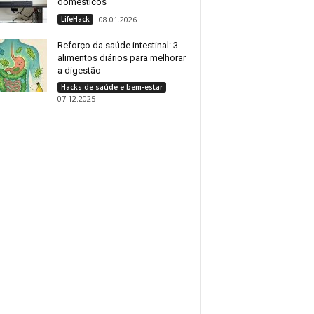
domésticos
LifeHack
08.01.2026
Reforço da saúde intestinal: 3
alimentos diários para melhorar
a digestão
Hacks de saúde e bem-estar
07.12.2025