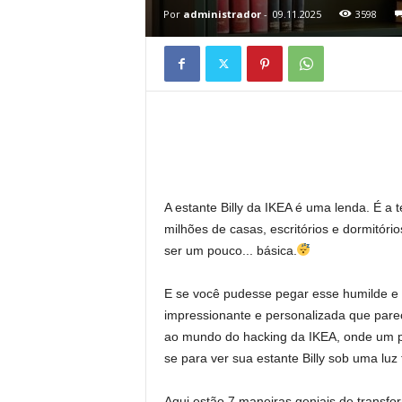
Por
administrador
-
09.11.2025
3598
l
h
o
r
e
A estante Billy da IKEA é uma lenda. É 
milhões de casas, escritórios e dormitór
s
ser um pouco... básica.
u
E se você pudesse pegar esse humilde e 
impressionante e personalizada que pare
a
ao mundo do hacking da IKEA, onde um pou
se para ver sua estante Billy sob uma luz
v
Aqui estão 7 maneiras geniais de transfor