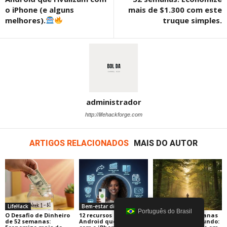
o iPhone (e alguns
mais de $1.300 com este
melhores).
truque simples.
administrador
http://lifehackforge.com
ARTIGOS RELACIONADOS
MAIS DO AUTOR
LifeHack
Bem-estar digital e tecnologia
LifeHack
Português do Brasil
O Desafio de Dinheiro
12 recursos ocultos do
Desafio de 4 semanas
de 52 semanas:
Android que rivalizam
de trabalho profundo: