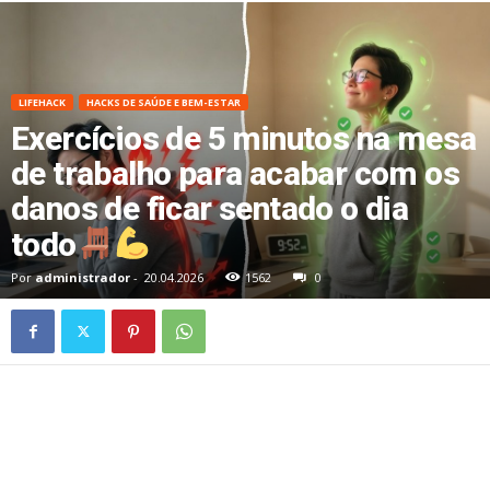
LIFEHACK
HACKS DE SAÚDE E BEM-ESTAR
Exercícios de 5 minutos na mesa
de trabalho para acabar com os
danos de ficar sentado o dia
todo
Por
administrador
-
20.04.2026
1562
0