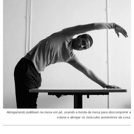
Alongamento pulldown na mesa em pé, usando a borda da mesa para descomprimir a
coluna e alongar os músculos posteriores da coxa.