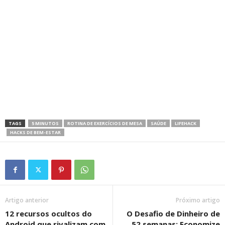
TAGS
5 MINUTOS
ROTINA DE EXERCÍCIOS DE MESA
SAÚDE
LIFEHACK
HACKS DE BEM-ESTAR
Artigo anterior
Próximo artigo
12 recursos ocultos do
O Desafio de Dinheiro de
Android que rivalizam com
52 semanas: Economize