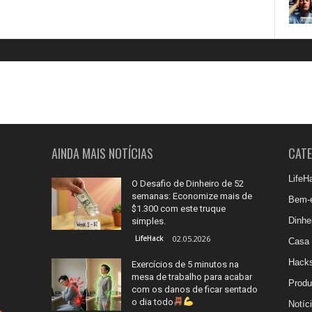
AINDA MAIS NOTÍCIAS
CATE
LifeH
O Desafio de Dinheiro de 52
semanas: Economize mais de
Bem-es
$1.300 com este truque
Dinhe
simples.
LifeHack
02.05.2026
Casa 
Hacks
Exercícios de 5 minutos na
mesa de trabalho para acabar
Produ
com os danos de ficar sentado
o dia todo
Notíc