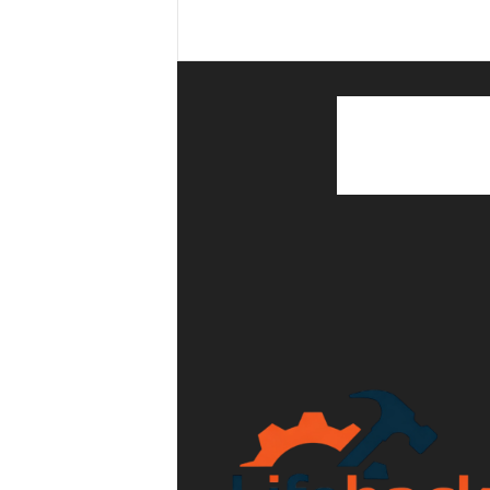
i
d
a
c
o
t
i
d
i
a