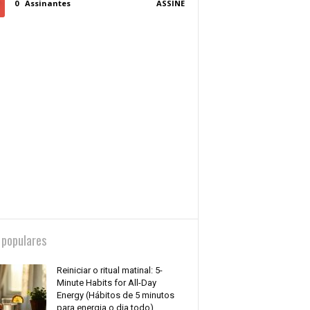
0
Assinantes
ASSINE
 populares
Reiniciar o ritual matinal: 5-
Minute Habits for All-Day
Energy (Hábitos de 5 minutos
para energia o dia todo)