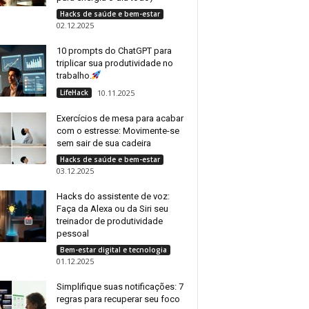
Hacks de saúde e bem-estar
02.12.2025
10 prompts do ChatGPT para
triplicar sua produtividade no
trabalho.
LifeHack
10.11.2025
Exercícios de mesa para acabar
com o estresse: Movimente-se
sem sair de sua cadeira
Hacks de saúde e bem-estar
03.12.2025
Hacks do assistente de voz:
Faça da Alexa ou da Siri seu
treinador de produtividade
pessoal
Bem-estar digital e tecnologia
01.12.2025
Simplifique suas notificações: 7
regras para recuperar seu foco