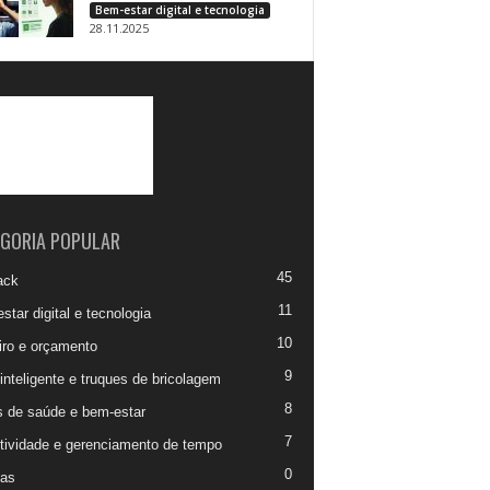
Bem-estar digital e tecnologia
28.11.2025
GORIA POPULAR
45
ack
11
tar digital e tecnologia
10
iro e orçamento
9
inteligente e truques de bricolagem
8
 de saúde e bem-estar
7
tividade e gerenciamento de tempo
0
ias