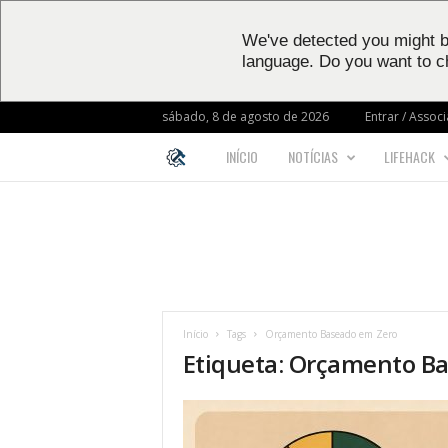
We've detected you might b
language. Do you want to c
sábado, 8 de agosto de 2026
Entrar / Associ
INÍCIO
NOTÍCIAS
LIFEHACK
L
I
F
E
Início
Tags
Orçamento Baseado em Zero
H
Etiqueta: Orçamento B
A
C