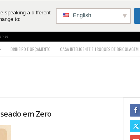
e speaking a different
English
hange to:
ar-se
DINHEIRO E ORÇAMENTO
CASA INTELIGENTE E TRUQUES DE BRICOLAGEM
aseado em Zero