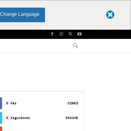
Change Language
0
Fãs
COMO
0
Seguidores
SEGUIR