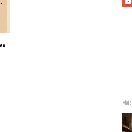
avo
Mais