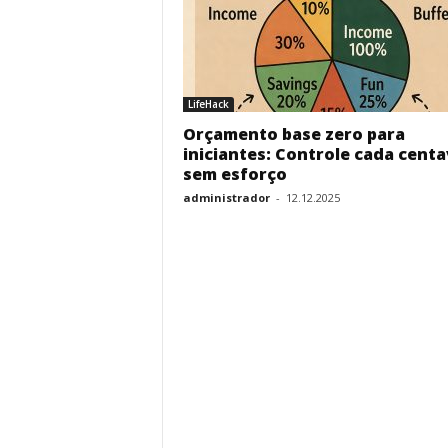
K
F
LifeHack
Orçamento base zero para
O
iniciantes: Controle cada cent
sem esforço
R
administrador
-
12.12.2025
G
E
-
M
e