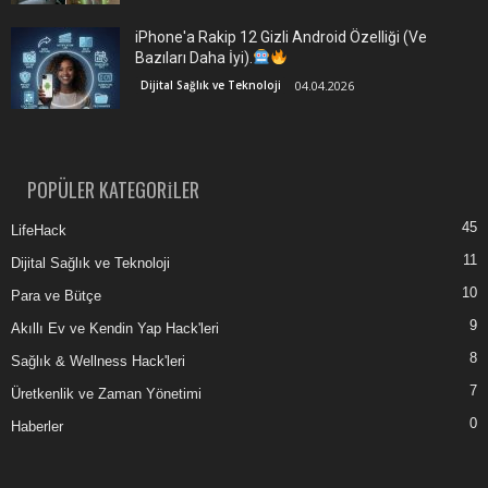
iPhone'a Rakip 12 Gizli Android Özelliği (Ve
Bazıları Daha İyi).
Dijital Sağlık ve Teknoloji
04.04.2026
POPÜLER KATEGORİLER
45
LifeHack
11
Dijital Sağlık ve Teknoloji
10
Para ve Bütçe
9
Akıllı Ev ve Kendin Yap Hack'leri
8
Sağlık & Wellness Hack'leri
7
Üretkenlik ve Zaman Yönetimi
0
Haberler