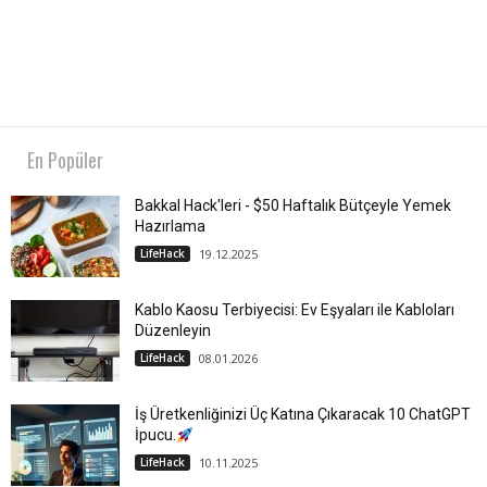
En Popüler
Bakkal Hack'leri - $50 Haftalık Bütçeyle Yemek
Hazırlama
LifeHack
19.12.2025
Kablo Kaosu Terbiyecisi: Ev Eşyaları ile Kabloları
Düzenleyin
LifeHack
08.01.2026
İş Üretkenliğinizi Üç Katına Çıkaracak 10 ChatGPT
İpucu.
LifeHack
10.11.2025