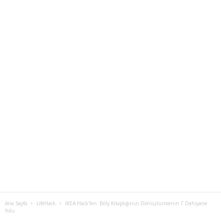
Ana Sayfa
LifeHack
IKEA Hack'leri: Billy Kitaplığınızı Dönüştürmenin 7 Dahiyane
Yolu