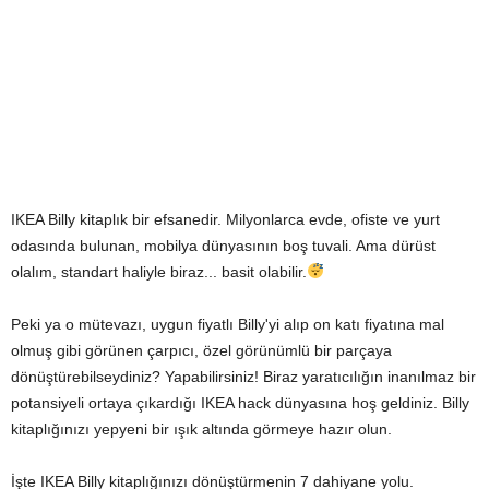
IKEA Billy kitaplık bir efsanedir. Milyonlarca evde, ofiste ve yurt
odasında bulunan, mobilya dünyasının boş tuvali. Ama dürüst
olalım, standart haliyle biraz... basit olabilir.
Peki ya o mütevazı, uygun fiyatlı Billy'yi alıp on katı fiyatına mal
olmuş gibi görünen çarpıcı, özel görünümlü bir parçaya
dönüştürebilseydiniz? Yapabilirsiniz! Biraz yaratıcılığın inanılmaz bir
potansiyeli ortaya çıkardığı IKEA hack dünyasına hoş geldiniz. Billy
kitaplığınızı yepyeni bir ışık altında görmeye hazır olun.
İşte IKEA Billy kitaplığınızı dönüştürmenin 7 dahiyane yolu.