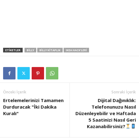
ETIKETLER
BILLY
BILLY KITAPLIK
IKEA HACK'LERI
Önceki İçerik
Sonraki İçerik
Ertelemelerinizi Tamamen
Dijital Dağınıklık:
Durduracak "İki Dakika
Telefonunuzu Nasıl
Kuralı"
Düzenleyebilir ve Haftada
5 Saatinizi Nasıl Geri
Kazanabilirsiniz?