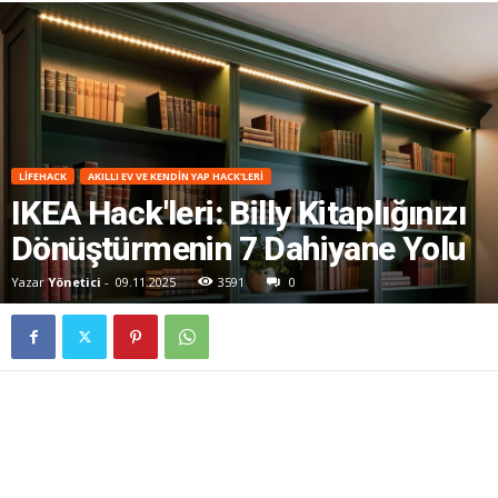
LIFEHACK
AKILLI EV VE KENDIN YAP HACK'LERI
IKEA Hack'leri: Billy Kitaplığınızı
Dönüştürmenin 7 Dahiyane Yolu
Yazar
Yönetici
-
09.11.2025
3591
0