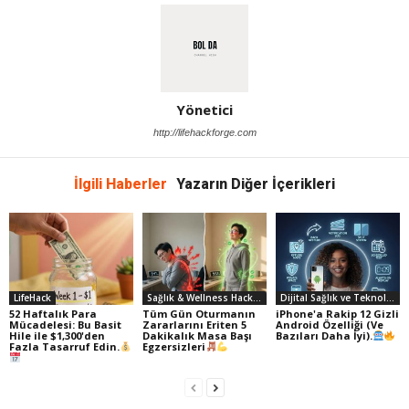
Yönetici
http://lifehackforge.com
İlgili Haberler
Yazarın Diğer İçerikleri
LifeHack
Sağlık & Wellness Hack'leri
Dijital Sağlık ve Teknoloji
52 Haftalık Para
Tüm Gün Oturmanın
iPhone'a Rakip 12 Gizli
Mücadelesi: Bu Basit
Zararlarını Eriten 5
Android Özelliği (Ve
Hile ile $1,300'den
Dakikalık Masa Başı
Bazıları Daha İyi).
Fazla Tasarruf Edin.
Egzersizleri