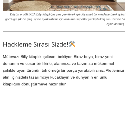
Düşük profilli IKEA Billy kitaplığın yan çevrilerek gri döşemeli bir minderle bank işlevi
gördüğü şık bir giriş. İçine ayakkabılar için dokuma sepetler yerleştirilmiş ve üzerine bir
ayna asılmış.
Hackleme Sırası Sizde!
Mütevazı Billy kitaplık ışıltısını bekliyor. Biraz boya, biraz yeni
donanım ve cesur bir fikirle, alanınıza ve tarzınıza mükemmel
şekilde uyan türünün tek örneği bir parça yaratabilirsiniz. Aletlerinizi
alın, içinizdeki tasarımcıyı kucaklayın ve dünyanın en ünlü
kitaplığını dönüştürmeye hazır olun