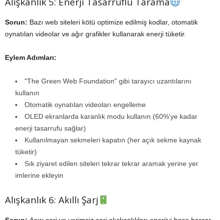
Alışkanlık 5: Enerji Tasarruflu Tarama
Sorun:
Bazı web siteleri kötü optimize edilmiş kodlar, otomatik
oynatılan videolar ve ağır grafikler kullanarak enerji tüketir.
Eylem Adımları:
"The Green Web Foundation" gibi tarayıcı uzantılarını
kullanın
Otomatik oynatılan videoları engelleme
OLED ekranlarda karanlık modu kullanın (60%'ye kadar
enerji tasarrufu sağlar)
Kullanılmayan sekmeleri kapatın (her açık sekme kaynak
tüketir)
Sık ziyaret edilen siteleri tekrar tekrar aramak yerine yer
imlerine ekleyin
Alışkanlık 6: Akıllı Şarj
Sorun:
Aşırı şarj ve verimsiz şarj alışkanlıkları enerjiyi boşa harcar