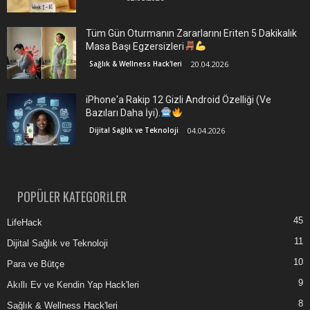
Tüm Gün Oturmanın Zararlarını Eriten 5 Dakikalık
Masa Başı Egzersizleri
Sağlık & Wellness Hack'leri
20.04.2026
iPhone'a Rakip 12 Gizli Android Özelliği (Ve
Bazıları Daha İyi).
Dijital Sağlık ve Teknoloji
04.04.2026
POPÜLER KATEGORİLER
45
LifeHack
11
Dijital Sağlık ve Teknoloji
10
Para ve Bütçe
9
Akıllı Ev ve Kendin Yap Hack'leri
8
Sağlık & Wellness Hack'leri