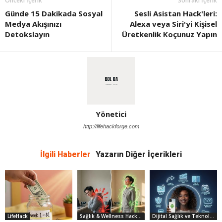
Önceki İçerik
Sonraki İçerik
Günde 15 Dakikada Sosyal
Sesli Asistan Hack'leri:
Medya Akışınızı
Alexa veya Siri'yi Kişisel
Detokslayın
Üretkenlik Koçunuz Yapın
Yönetici
http://lifehackforge.com
İlgili Haberler
Yazarın Diğer İçerikleri
LifeHack
Sağlık & Wellness Hack'leri
Dijital Sağlık ve Teknoloji