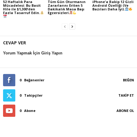
52 Haftalık Para
Tüm Gün Oturmanın
iPhone'a Rakip 12 Gizli
Mücadelesi: Bu Basit
Zararlarını Eriten 5
Android Özelliği (Ve
Hile ile $1,300'den
Dakikalık Masa Başı
Bazıları Daha İyi).
Fazla Tasarruf Edin.
Egzersizleri
CEVAP VER
Yorum Yapmak İçin Giriş Yapın
0
Beğenenler
BEĞEN
0
Takipçiler
TAKIP ET
0
Abone
ABONE OL