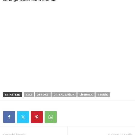
ETIKETLER
CO2
DETOKS
DIJITAL SAĞLIK
LIFEHACK
TEKNIK