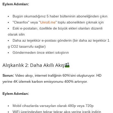
Eylem Adımları:
Bugün okumadığınız 5 haber bülteninin aboneliğinden çıkın
"Cleanfox" veya "
Unroll.me
" toplu abonelikten çıkmak için
Eski e-postaları, özellikle de büyük ekleri olanları düzenli
olarak silin
Daha az teşekkür e-postası gönderin (bir daha az teşekkür 1
g CO2 tasarrufu sağlar)
Göndermeden önce ekleri sıkıştırın
Alışkanlık 2: Daha Akıllı Akış
Sorun:
Video akışı, internet trafiğinin 60%'sini oluşturuyor. HD
yerine 4K izlemek karbon emisyonunu 400% artırıyor.
Eylem Adımları:
Mobil cihazlarda varsayılan olarak 480p veya 720p
WiFi üzerindeyken tekrar tekrar akış yerine içerik indirin