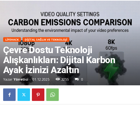
LIFEHACK
DIJITAL SAĞLIK VE TEKNOLOJI
Çevre Dostu Teknoloji
Alışkanlıkları: Dijital Karbon
Ayak İzinizi Azaltın
Yazar
Yönetici
-
01.12.2025
3255
0