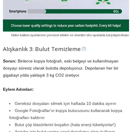
Video kalitesi ayarlarının çevresel etkileri ve önerilen eko-ayarlarla karşılaştırılması
Alışkanlık 3: Bulut Temizleme
Sorun:
Binlerce kopya fotoğrafı, eski belgeyi ve kullanılmayan
dosyayı süresiz olarak bulutta depoluyoruz. Depolanan her bir
gigabayt yılda yaklaşık 3 kg CO2 üretiyor.
Eylem Adımları:
Gereksiz dosyaları silmek için haftada 10 dakika ayırın
Google Fotoğraflar'ın kopya bulucusunu kullanarak kopya
fotoğrafları kaldırın
Bulut çöp klasörlerini boşaltın (hala enerji tüketiyorlar!)
Arşivler için bulut yerine yerel depolama alanı kullanın