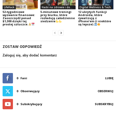
LifeHack
Hacki na zdrowie i dobre samopoczucie
Digital Wellness & Tech
52-tygodniowe
5-minutowe treningi
12 ukrytych funkcji
wyzwanie finansowe:
przy biurku, które
Androida, które
Zaoszczędź ponad
rozładują całodzienne
rywalizują z
$1,300 dzięki tej
siedzenie
iPhone'em (i niektóre
prostej sztuczce.
są lepsze).
ZOSTAW ODPOWIEDŹ
Zaloguj się, aby dodać komentarz
0
Fani
LUBIĘ
0
Obserwujący
OBSERWUJ
0
Subskrybujący
SUBSKRYBUJ