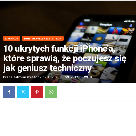
LIFEHACK
DIGITAL WELLNESS & TECH
10 ukrytych funkcji iPhone'a,
które sprawią, że poczujesz się
jak geniusz techniczny
Przez
administrator
-
12.11.2025
2912
0