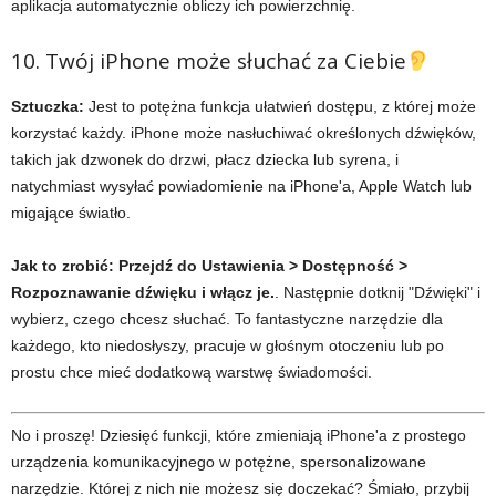
aplikacja automatycznie obliczy ich powierzchnię.
10. Twój iPhone może słuchać za Ciebie
Sztuczka:
Jest to potężna funkcja ułatwień dostępu, z której może
korzystać każdy. iPhone może nasłuchiwać określonych dźwięków,
takich jak dzwonek do drzwi, płacz dziecka lub syrena, i
natychmiast wysyłać powiadomienie na iPhone'a, Apple Watch lub
migające światło.
Jak to zrobić:
Przejdź do Ustawienia > Dostępność >
Rozpoznawanie dźwięku i włącz je.
. Następnie dotknij "Dźwięki" i
wybierz, czego chcesz słuchać. To fantastyczne narzędzie dla
każdego, kto niedosłyszy, pracuje w głośnym otoczeniu lub po
prostu chce mieć dodatkową warstwę świadomości.
No i proszę! Dziesięć funkcji, które zmieniają iPhone'a z prostego
urządzenia komunikacyjnego w potężne, spersonalizowane
narzędzie. Której z nich nie możesz się doczekać? Śmiało, przybij