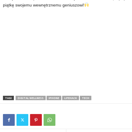
piątkę swojemu wewnętrznemu geniuszowi!
TAGI
DIGITAL WELLNESS
IPHONE
LIFEHACK
TECH