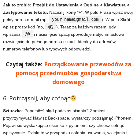
Jak to zrobić:
Przejdź do Ustawienia > Ogólne > Klawiatura >
Zastępowanie tekstu.
Naciśnij ikonę "+". W polu Fraza wpisz swój
your.name@gmail.com
pełny adres e-mail (np,
). W polu Skrót
@@
wpisz prosty kod (np,
). Teraz za każdym razem, gdy
@@
wpiszesz
i naciśnięcie spacji spowoduje natychmiastowe
rozwinięcie do pełnego adresu e-mail. Idealny do adresów,
numerów telefonów lub typowych odpowiedzi.
Czytaj także:
Porządkowanie przewodów za
pomocą przedmiotów gospodarstwa
domowego
6. Potrząśnij, aby cofnąć
Sztuczka:
Popełniłeś błąd podczas pisania? Zamiast
przytrzymywać klawisz Backspace, wystarczy potrząsnąć iPhonem.
Pojawi się wyskakujące okienko z pytaniem, czy chcesz cofnąć
wpisywanie. Działa to w przypadku cofania usuwania, wklejania i