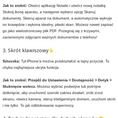
Jak to zrobić:
Otwórz aplikację Notatki i utwórz nową notatkę.
Stuknij ikonę aparatu, a następnie wybierz opcję Skanuj
dokumenty. Skieruj aparat na dokument, a automatycznie wykryje
on krawędzie i wykona idealny, płaski skan. Możesz nawet zapisać
go jako wielostronicowy plik PDF. Pożegnaj się z krzywymi,
zacienionymi zdjęciami ważnych dokumentów z telefonu!
3. Skrót klawiszowy
Sztuczka:
Tył iPhone'a można przekształcić w tajny przycisk. To
chyba najfajniejsza ukryta funkcja.
Jak to zrobić:
Przejdź do Ustawienia > Dostępność > Dotyk >
Stuknięcie wstecz.
Możesz wybrać podwójne lub potrójne
dotknięcie, aby uruchomić szeroki zakres działań: zrób zrzut
ekranu, otwórz kamerę, steruj inteligentnym domem, uruchom skrót
i nie tylko. To jak odblokowanie supermocy.