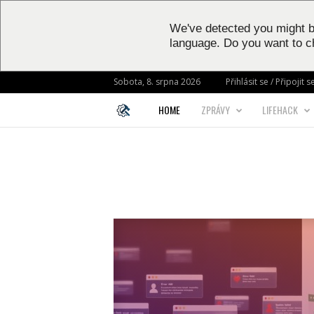
We've detected you might b
language. Do you want to c
Sobota, 8. srpna 2026
Přihlásit se / Připojit s
HOME
ZPRÁVY
LIFEHACK
L
I
F
E
H
A
C