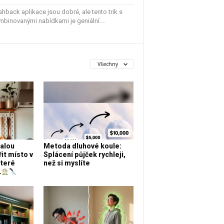
hback aplikace jsou dobré, ale tento trik s
binovanými nabídkami je geniální....
Všechny
alou
Metoda dluhové koule:
it místo v
Splácení půjček rychleji,
které
než si myslíte
.