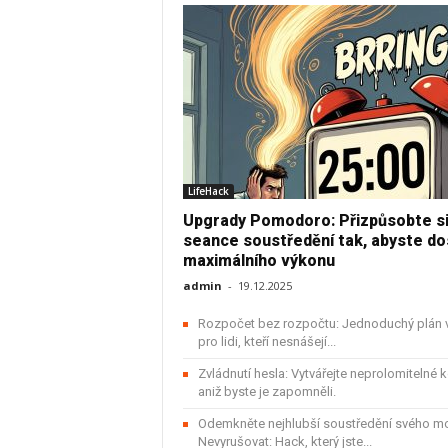
í
ž
i
v
LifeHack
Upgrady Pomodoro: Přizpůsobte s
o
seance soustředění tak, abyste do
maximálního výkonu
t
admin
-
19.12.2025
Rozpočet bez rozpočtu: Jednoduchý plán 
pro lidi, kteří nesnášejí...
Zvládnutí hesla: Vytvářejte neprolomitelné k
aniž byste je zapomněli.
Odemkněte nejhlubší soustředění svého m
Nevyrušovat: Hack, který jste...