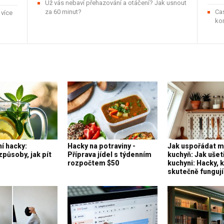
Už vás nebaví přehazování a otáčení? Jak usnout
za 60 minut?
Cas
 více
kom
í hacky:
Hacky na potraviny -
Jak uspořádat m
působy, jak pít
Příprava jídel s týdenním
kuchyň: Jak ušetř
rozpočtem $50
kuchyni: Hacky, 
skutečně fungují