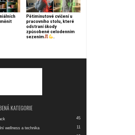
niálních
Pětiminutové cvičení u
oměnit
pracovního stolu, které
odstraní škody
způsobené celodenním
sezením
.
BENÁ KATEGORIE
45
ack
11
lní wellness a technika