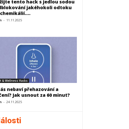
žijte tento hack s jedlou sodou
dblokování jakéhokoli odtoku
chemikálií....
n
-
11.11.2025
í & Wellness Hacks
vás nebaví přehazování a
čení? Jak usnout za 60 minut?
n
-
24.11.2025
álosti