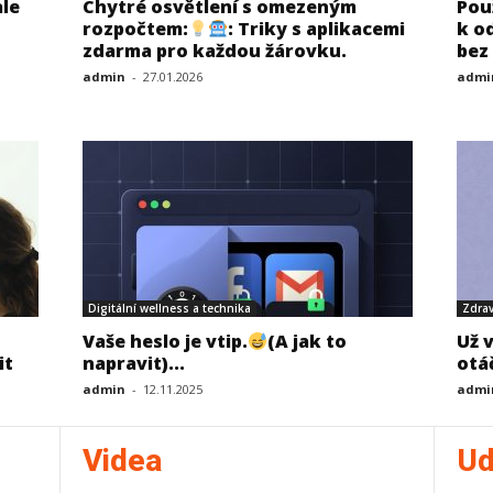
ale
Chytré osvětlení s omezeným
Pou
rozpočtem:
: Triky s aplikacemi
k o
zdarma pro každou žárovku.
bez 
admin
-
27.01.2026
admi
Digitální wellness a technika
Zdrav
Vaše heslo je vtip.
(A jak to
Už 
it
napravit)...
otá
admin
-
12.11.2025
admi
Videa
Ud