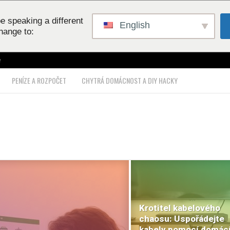
e speaking a different
English
hange to:
e
PENÍZE A ROZPOČET
CHYTRÁ DOMÁCNOST A DIY HACKY
Krotitel kabelového
chaosu: Uspořádejte
kabely pomocí domác