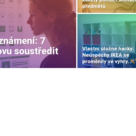
předmětů
oznámení: 7
ovu soustředit
Vlastní úložné hacky:
Neúspěchy IKEA se
proměnily ve výhry.