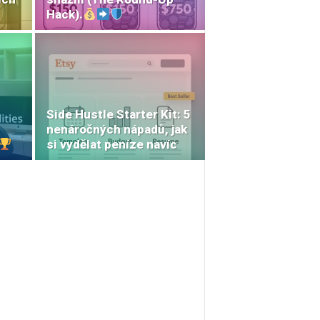
Hack).
Side Hustle Starter Kit: 5
nenáročných nápadů, jak
si vydělat peníze navíc