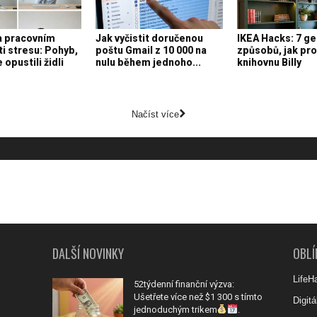
a pracovním
Jak vyčistit doručenou
IKEA Hacks: 7 ge
ti stresu: Pohyb,
poštu Gmail z 10 000 na
způsobů, jak pr
 opustili židli
nulu během jednoho...
knihovnu Billy
Načíst více
DALŠÍ NOVINKY
OBLÍ
LifeH
52týdenní finanční výzva:
Ušetřete více než $1 300 s tímto
Digitá
jednoduchým trikem
.