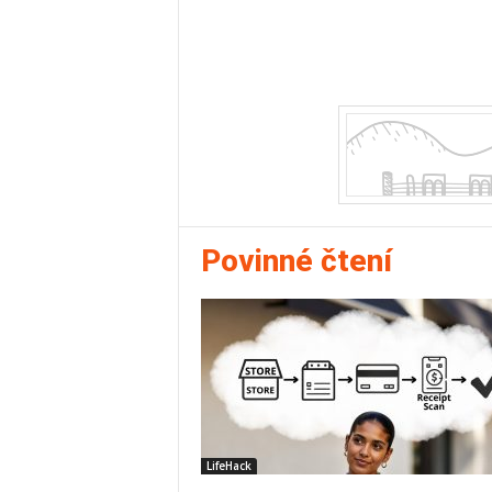
e
p
š
e
t
Povinné čtení
e
s
v
ů
LifeHack