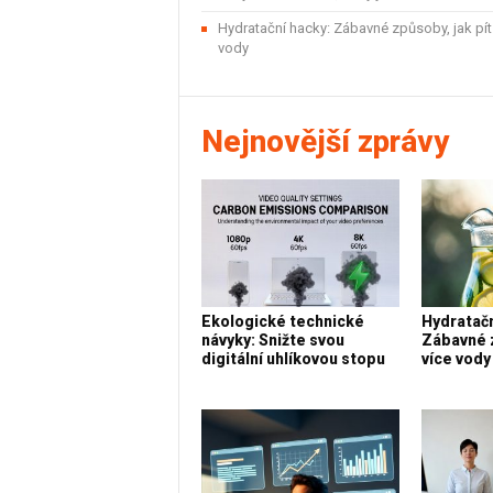
Hydratační hacky: Zábavné způsoby, jak pít
vody
Nejnovější zprávy
Ekologické technické
Hydratačn
návyky: Snižte svou
Zábavné z
digitální uhlíkovou stopu
více vody