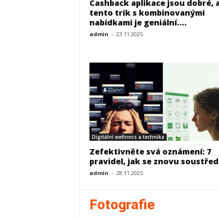
Cashback aplikace jsou dobré, 
j
tento trik s kombinovanými
nabídkami je geniální....
k
admin
-
23.11.2025
a
ž
d
o
Digitální wellness a technika
d
Zefektivněte svá oznámení: 7
pravidel, jak se znovu soustřed
e
admin
-
28.11.2025
n
Fotografie
n