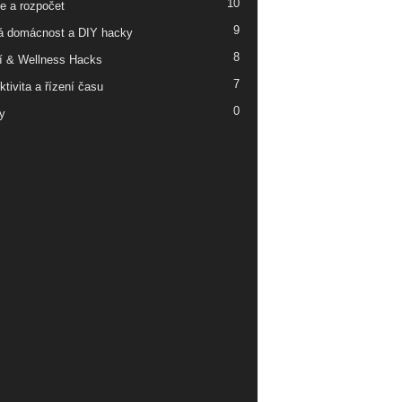
10
e a rozpočet
9
á domácnost a DIY hacky
8
í & Wellness Hacks
7
tivita a řízení času
0
y