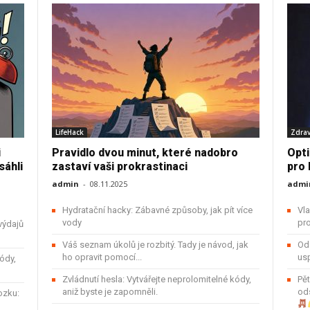
LifeHack
Zdrav
i
Pravidlo dvou minut, které nadobro
Opti
sáhli
zastaví vaši prokrastinaci
pro 
admin
-
08.11.2025
admi
Hydratační hacky: Zábavné způsoby, jak pít více
Vla
vody
pro
výdajů
Váš seznam úkolů je rozbitý. Tady je návod, jak
Ods
ho opravit pomocí...
usp
ódy,
Zvládnutí hesla: Vytvářejte neprolomitelné kódy,
Pět
aniž byste je zapomněli.
od
ozku: