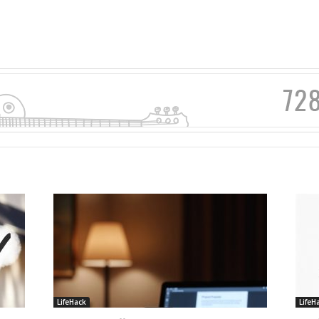
LifeHack
LifeH