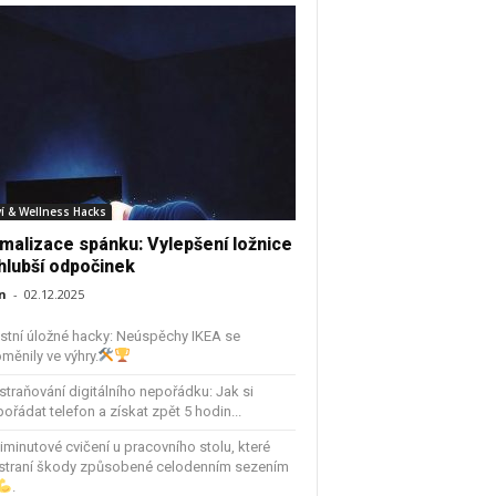
í & Wellness Hacks
malizace spánku: Vylepšení ložnice
hlubší odpočinek
n
-
02.12.2025
stní úložné hacky: Neúspěchy IKEA se
měnily ve výhry.
traňování digitálního nepořádku: Jak si
ořádat telefon a získat zpět 5 hodin...
iminutové cvičení u pracovního stolu, které
straní škody způsobené celodenním sezením
.