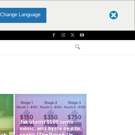
Change Language
Jak ušetřit $500 tento
měsíc, aniž byste se o to
ích
snažili (The Round-Up