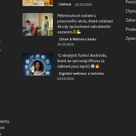
Peníz
LifeHack
02.05.2026
Chytr
Pětiminutové cvičení u
Zdrav
pracovního stolu, které odstraní
škody způsobené celodenním
Produk
sezením
.
Zpráv
Zdraví & Wellness Hacks
20.04.2026
12 skrytých funkcí Androidu,
které se vyrovnají iPhonu (a
některé jsou lepší).
Digitální wellness a technika
04.04.2026
hacky,
nní
m