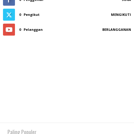
0
Pengikut
MENGIKUTI
0
Pelanggan
BERLANGGANAN
Paling Populer